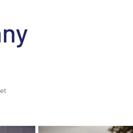
any
et